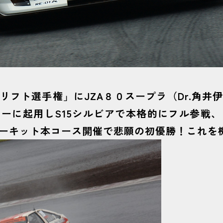
リフト選手権」にJZA８０スープラ（Dr.角井
ーに起用しS15シルビアで本格的にフル参戦
ーキット本コース開催で悲願の初優勝！これを