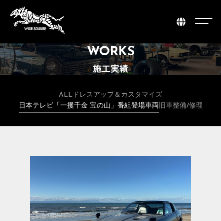
WORKS
施工実績
ALL
ドレスアップ＆カスタマイズ
日本テレビ「一攫千金 宝の山」番組登場車両
旧車整備/修理