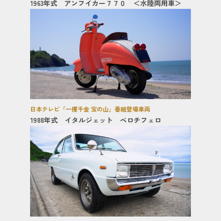
1963年式 アンフイカー７７０ ＜水陸両用車＞
日本テレビ「一攫千金 宝の山」番組登場車両
1988年式 イタルジェット ベロチフェロ